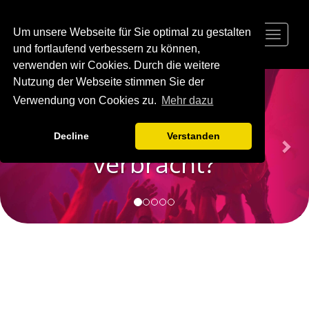
Um unsere Webseite für Sie optimal zu gestalten
Toggle
navigat
und fortlaufend verbessern zu können,
verwenden wir Cookies. Durch die weitere
Previous
Nex
Nutzung der Webseite stimmen Sie der
Viel Zeit
Verwendung von Cookies zu.
Mehr dazu
mit der Crew
Decline
Verstanden
verbracht?