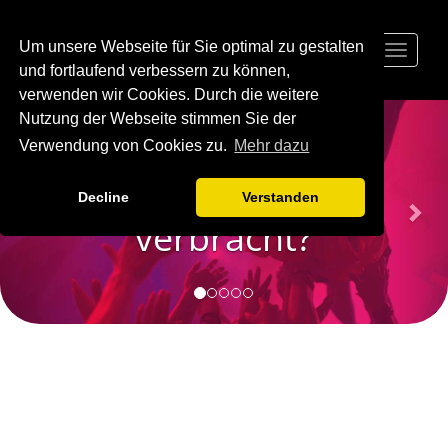
Um unsere Webseite für Sie optimal zu gestalten
Toggle
navigat
und fortlaufend verbessern zu können,
verwenden wir Cookies. Durch die weitere
Previous
Nex
Nutzung der Webseite stimmen Sie der
Viel Zeit
Verwendung von Cookies zu.
Mehr dazu
mit der Crew
Decline
Verstanden
verbracht?